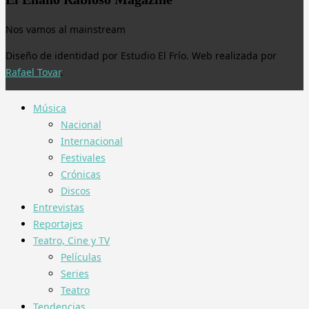
Nos vamos al mainstream
Diseño de identidad por Estudio El Frío. Web realizada por
Rafael Tovar
.
Música
Nacional
Internacional
Festivales
Crónicas
Discos
Entrevistas
Reportajes
Teatro, Cine y TV
Películas
Series
Teatro
Tendencias