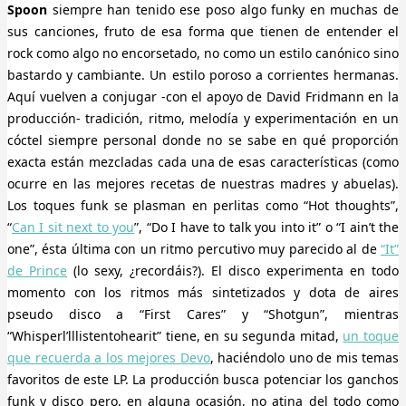
Spoon
siempre han tenido ese poso algo funky en muchas de
sus canciones, fruto de esa forma que tienen de entender el
rock como algo no encorsetado, no como un estilo canónico sino
bastardo y cambiante. Un estilo poroso a corrientes hermanas.
Aquí vuelven a conjugar -con el apoyo de David Fridmann en la
producción- tradición, ritmo, melodía y experimentación en un
cóctel siempre personal donde no se sabe en qué proporción
exacta están mezcladas cada una de esas características (como
ocurre en las mejores recetas de nuestras madres y abuelas).
Los toques funk se plasman en perlitas como “Hot thoughts”,
“
Can I sit next to you
”, “Do I have to talk you into it” o “I ain’t the
one”, ésta última con un ritmo percutivo muy parecido al de
“It”
de Prince
(lo sexy, ¿recordáis?). El disco experimenta en todo
momento con los ritmos más sintetizados y dota de aires
pseudo disco a “First Cares” y “Shotgun”, mientras
“Whisperl’lllistentohearit” tiene, en su segunda mitad,
un toque
que recuerda a los mejores Devo
, haciéndolo uno de mis temas
favoritos de este LP. La producción busca potenciar los ganchos
funk y disco pero, en alguna ocasión, no atina del todo como