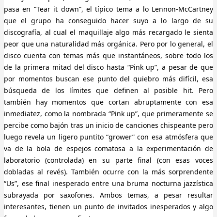
pasa en “Tear it down”, el típico tema a lo Lennon-McCartney
que el grupo ha conseguido hacer suyo a lo largo de su
discografía, al cual el maquillaje algo más recargado le sienta
peor que una naturalidad más orgánica. Pero por lo general, el
disco cuenta con temas más que instantáneos, sobre todo los
de la primera mitad del disco hasta “Pink up”, a pesar de que
por momentos buscan ese punto del quiebro más difícil, esa
búsqueda de los límites que definen al posible hit. Pero
también hay momentos que cortan abruptamente con esa
inmediatez, como la nombrada “Pink up”, que primeramente se
percibe como bajón tras un inicio de canciones chispeante pero
luego revela un ligero puntito “grower” con esa atmósfera que
va de la bola de espejos comatosa a la experimentación de
laboratorio (controlada) en su parte final (con esas voces
dobladas al revés). También ocurre con la más sorprendente
“Us”, ese final inesperado entre una bruma nocturna jazzística
subrayada por saxofones. Ambos temas, a pesar resultar
interesantes, tienen un punto de invitados inesperados y algo