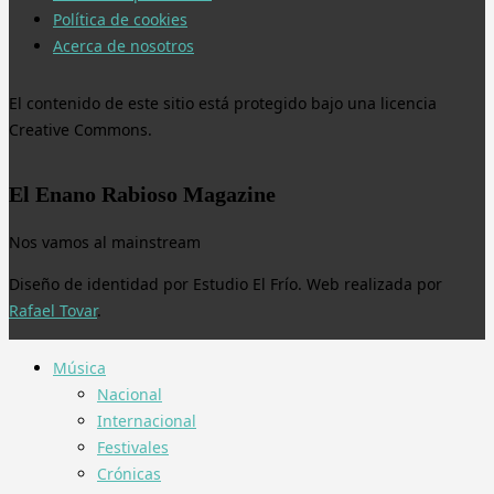
Política de cookies
Acerca de nosotros
El contenido de este sitio está protegido bajo una licencia
Creative Commons.
El Enano Rabioso Magazine
Nos vamos al mainstream
Diseño de identidad por Estudio El Frío. Web realizada por
Rafael Tovar
.
Música
Nacional
Internacional
Festivales
Crónicas