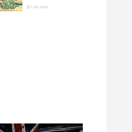
1 día
atrás