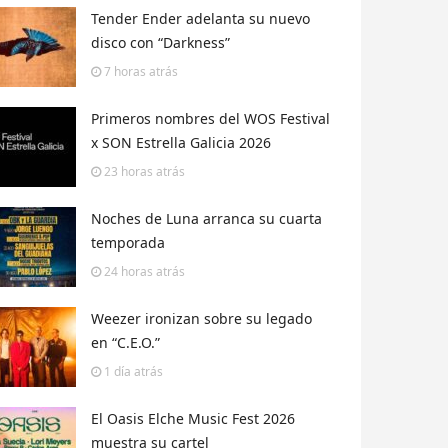
Tender Ender adelanta su nuevo
disco con “Darkness”
7 horas
atrás
Primeros nombres del WOS Festival
x SON Estrella Galicia 2026
23 horas
atrás
Noches de Luna arranca su cuarta
temporada
24 horas
atrás
Weezer ironizan sobre su legado
en “C.E.O.”
1 día
atrás
El Oasis Elche Music Fest 2026
muestra su cartel