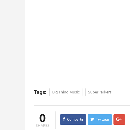
Tags:
Big Thing Music
SuperParkers
0
Compartir
Twittear
SHARES