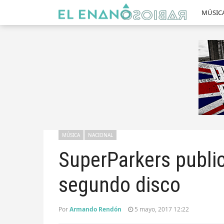
MÚSIC
MÚSICA
NACIONAL
SuperParkers public
segundo disco
Por
Armando Rendón
5 mayo, 2017 12:22