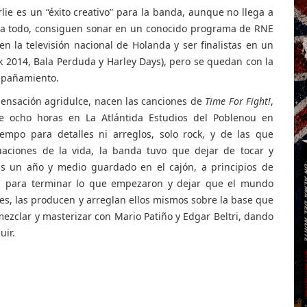
ie es un “éxito creativo” para la banda, aunque no llega a
e a todo, consiguen sonar en un conocido programa de RNE
en la televisión nacional de Holanda y ser finalistas en un
 2014, Bala Perduda y Harley Days), pero se quedan con la
mpañamiento.
sensación agridulce, nacen las canciones de
Time For Fight!
,
 ocho horas en La Atlántida Estudios del Poblenou en
empo para detalles ni arreglos, solo rock, y de las que
tuaciones de la vida, la banda tuvo que dejar de tocar y
ras un año y medio guardado en el cajón, a principios de
os para terminar lo que empezaron y dejar que el mundo
s, las producen y arreglan ellos mismos sobre la base que
 mezclar y masterizar con Mario Patiño y Edgar Beltri, dando
uir.