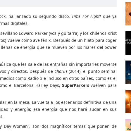
rock, ha lanzado su segundo disco,
Time For Fight!
que ya
rmas digitales.
sevillano Edward Parker (voz y guitarra) y los chilenos Krist
 coros) vuelve como ave fénix. Después de un hiato para coger
s llenas de energía que se mueven por los mares del power
 música que les sale de las entrañas sin importarles moverse
ivos y directos. Después de
Charlie
(2014), el punto seminal
 medios como Radio 3 e incluso en otros países, como es el
omo el Barcelona Harley Days,
SuperParkers
vuelven para
lar en la mesa. La vuelta a los escenarios definitiva de una
dad y energía; esa energía que nos hará sudar en sus
s.
nny Day Woman”, son dos magníficos temas que ponen de