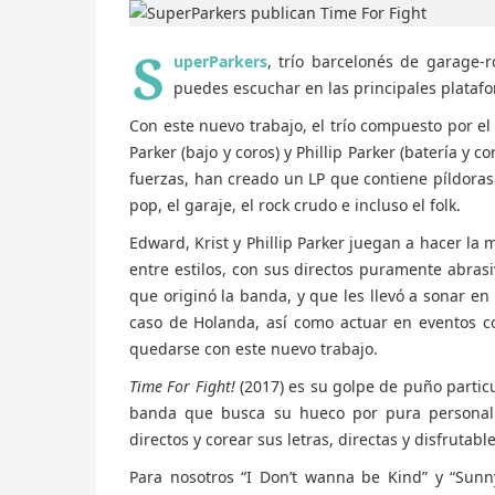
S
uperParkers
, trío barcelonés de garage-
puedes escuchar en las principales platafo
Con este nuevo trabajo, el trío compuesto por el 
Parker (bajo y coros) y Phillip Parker (batería y
fuerzas, han creado un LP que contiene píldora
pop, el garaje, el rock crudo e incluso el folk.
Edward, Krist y Phillip Parker juegan a hacer la
entre estilos, con sus directos puramente abras
que originó la banda, y que les llevó a sonar en
caso de Holanda, así como actuar en eventos c
quedarse con este nuevo trabajo.
Time For Fight!
(2017) es su golpe de puño particu
banda que busca su hueco por pura personali
directos y corear sus letras, directas y disfrutable
Para nosotros “I Don’t wanna be Kind” y “Su