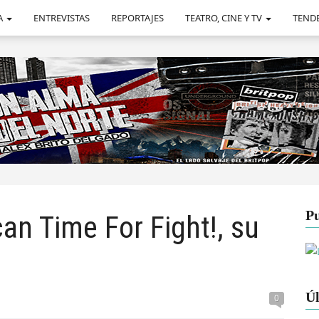
A
ENTREVISTAS
REPORTAJES
TEATRO, CINE Y TV
TEND
Pu
an Time For Fight!, su
Úl
0