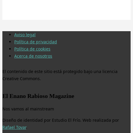
Aviso legal
Política de privacidad
Política de cookies
Acerca de nosotros
El contenido de este sitio está protegido bajo una licencia
Creative Commons.
El Enano Rabioso Magazine
Nos vamos al mainstream
Diseño de identidad por Estudio El Frío. Web realizada por
Rafael Tovar
.