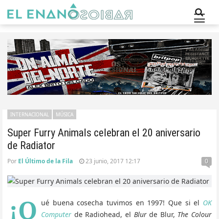
INTERNACIONAL
MÚSICA
Super Furry Animals celebran el 20 aniversario
de Radiator
Por
El Último de la Fila
23 junio, 2017 12:17
0
¡Q
ué buena cosecha tuvimos en 1997! Que si el
OK
Computer
de Radiohead, el
Blur
de Blur,
The Colour