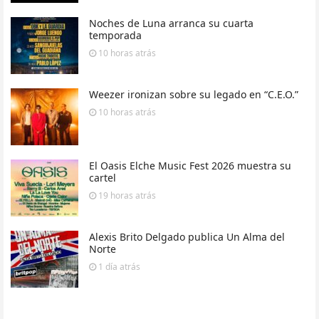
Noches de Luna arranca su cuarta
temporada
10 horas
atrás
Weezer ironizan sobre su legado en “C.E.O.”
10 horas
atrás
El Oasis Elche Music Fest 2026 muestra su
cartel
19 horas
atrás
Alexis Brito Delgado publica Un Alma del
Norte
1 día
atrás