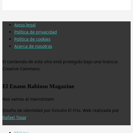
Aviso legal
Política de privacidad
Política de cookies
Acerca de nosotros
El contenido de este sitio está protegido bajo una licencia
Creative Commons.
El Enano Rabioso Magazine
Nos vamos al mainstream
Diseño de identidad por Estudio El Frío. Web realizada por
Rafael Tovar
.
Música