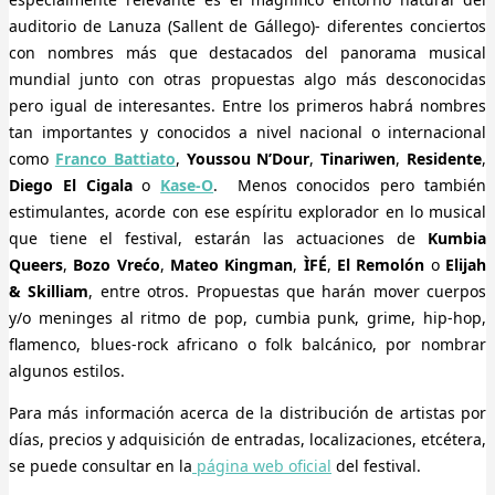
auditorio de Lanuza (Sallent de Gállego)- diferentes conciertos
con nombres más que destacados del panorama musical
mundial junto con otras propuestas algo más desconocidas
pero igual de interesantes. Entre los primeros habrá nombres
tan importantes y conocidos a nivel nacional o internacional
como
Franco Battiato
,
Youssou N’Dour
,
Tinariwen
,
Residente
,
Diego El Cigala
o
Kase-O
. Menos conocidos pero también
estimulantes, acorde con ese espíritu explorador en lo musical
que tiene el festival, estarán las actuaciones de
Kumbia
Queers
,
Bozo Vrećo
,
Mateo Kingman
,
ÌFÉ
,
El Remolón
o
Elijah
& Skilliam
, entre otros. Propuestas que harán mover cuerpos
y/o meninges al ritmo de pop, cumbia punk, grime, hip-hop,
flamenco, blues-rock africano o folk balcánico, por nombrar
algunos estilos.
Para más información acerca de la distribución de artistas por
días, precios y adquisición de entradas, localizaciones, etcétera,
se puede consultar en la
página web oficial
del festival.