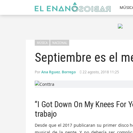
MÚSIC
MÚSICA
NACIONAL
Septiembre es el m
Por
Ana Rguez. Borrego
22 agosto, 2018 11:25
“I Got Down On My Knees For Y
trabajo
Desde que el 2017 publicaran su primer disco
musical de la gente. Y no debería ser compli