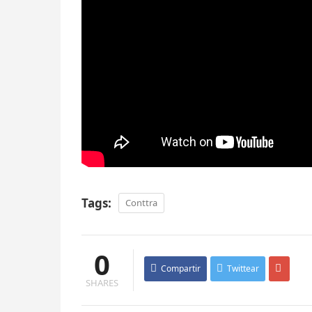
Tags:
Conttra
0
Compartir
Twittear
SHARES