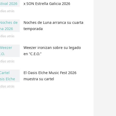
x SON Estrella Galicia 2026
 días
atrás
Noches de Luna arranca su cuarta
temporada
 días
atrás
Weezer ironizan sobre su legado
en “C.E.O.”
 días
atrás
El Oasis Elche Music Fest 2026
muestra su cartel
 días
atrás