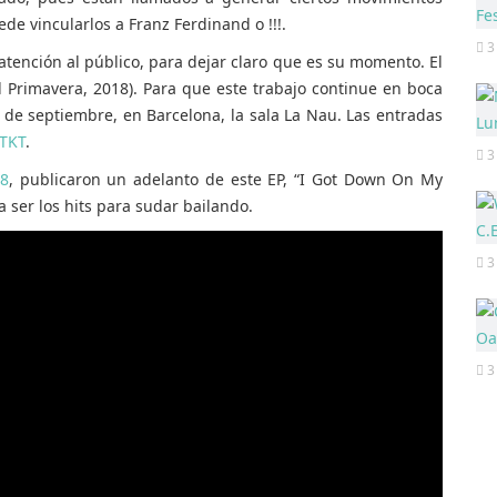
ede vincularlos a Franz Ferdinand o !!!.
3
ención al público, para dejar claro que es su momento. El
l Primavera, 2018). Para que este trabajo continue en boca
8 de septiembre, en Barcelona, la sala La Nau. Las entradas
TKT
.
3
8
, publicaron un adelanto de este EP, “I Got Down On My
a ser los hits para sudar bailando.
3
3