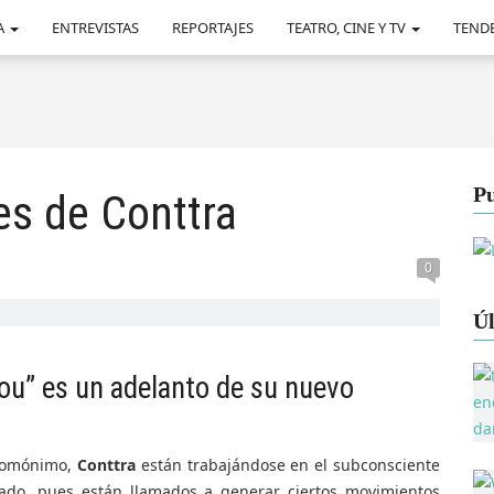
A
ENTREVISTAS
REPORTAJES
TEATRO, CINE Y TV
TEND
Pu
es de Conttra
0
Úl
ou” es un adelanto de su nuevo
 homónimo,
Conttra
están trabajándose en el subconsciente
cado, pues están llamados a generar ciertos movimientos