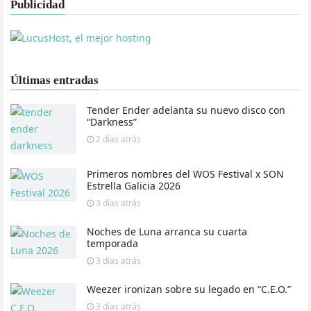
Publicidad
Últimas entradas
Tender Ender adelanta su nuevo disco con
“Darkness”
2 días
atrás
Primeros nombres del WOS Festival x SON
Estrella Galicia 2026
3 días
atrás
Noches de Luna arranca su cuarta
temporada
3 días
atrás
Weezer ironizan sobre su legado en “C.E.O.”
3 días
atrás