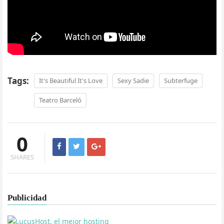
Tags:
It's Beautiful It's Love
Sexy Sadie
Subterfuge
Teatro Barceló
0
SHARES
Publicidad