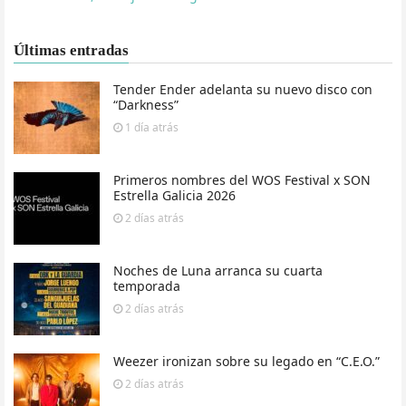
Últimas entradas
Tender Ender adelanta su nuevo disco con
“Darkness”
1 día
atrás
Primeros nombres del WOS Festival x SON
Estrella Galicia 2026
2 días
atrás
Noches de Luna arranca su cuarta
temporada
2 días
atrás
Weezer ironizan sobre su legado en “C.E.O.”
2 días
atrás