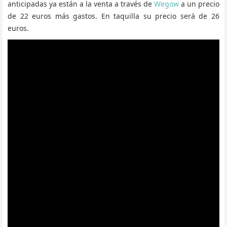
anticipadas ya están a la venta a través de
Wegow
a un precio
de 22 euros más gastos. En taquilla su precio será de 26
euros.