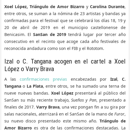
Xoel López, Triángulo de Amor Bizarro
y
Carolina Durante
,
entre otros, se suman a la nómina de 23 artistas y bandas ya
confirmadas para el festival que se celebrará los días 18, 19 y
20 de abril de 2019 en el municipio castellonense de
Benicasim. El
SanSan de 2019
tendrá lugar por tercer año
consecutivo en el recinto que acoge cada año festivales de
reconocida andadura como son el FIB y el Rototom.
Izal o C. Tangana acogen en el cartel a Xoel
López o Varry Brava
A las
confirmaciones previas
encabezadas por
Izal
,
C.
Tangana
o
La Plata
, entre otros, se ha sumado una terna de
nueve nuevas bandas.
Xoel López
presentará al público del
SanSan su más reciente trabajo,
Sueños y Pan
, presentado a
finales de 2017.
Varry Brava
, una vez pongan fin a su gira por
salas nacionales, aterrizará en el SanSan de la mano de
Furor
,
su nuevo disco presentado este mismo año.
Triángulo de
Amor Bizarro
es otra de las confirmaciones destacadas. La