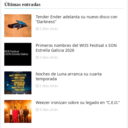
Últimas entradas
Tender Ender adelanta su nuevo disco con
“Darkness”
2 días
atrás
Primeros nombres del WOS Festival x SON
Estrella Galicia 2026
3 días
atrás
Noches de Luna arranca su cuarta
temporada
3 días
atrás
Weezer ironizan sobre su legado en “C.E.O.”
3 días
atrás