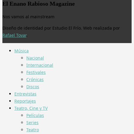
El Enano Rabioso Magazine
Nos vamos al mainstream
Diseño de identidad por Estudio El Frío. Web realizada por
Rafael Tovar
.
Música
Nacional
Internacional
Festivales
Crónicas
Discos
Entrevistas
Reportajes
Teatro, Cine y TV
Películas
Series
Teatro