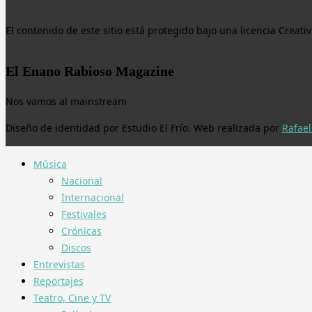
El contenido de este sitio está protegido bajo una licencia Crea
El Enano Rabioso Magazine
Nos vamos al mainstream
Diseño de identidad por Estudio El Frío. Web realizada por
Rafael
Música
Nacional
Internacional
Festivales
Crónicas
Discos
Entrevistas
Reportajes
Teatro, Cine y TV