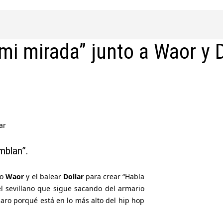
mi mirada” junto a Waor y D
mblan”.
ño
Waor
y el balear
Dollar
para crear “Habla
l sevillano que sigue sacando del armario
laro porqué está en lo más alto del hip hop