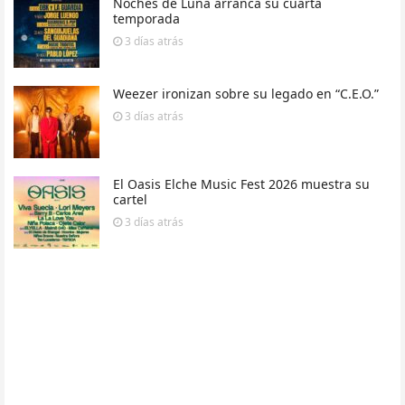
Noches de Luna arranca su cuarta
temporada
3 días
atrás
Weezer ironizan sobre su legado en “C.E.O.”
3 días
atrás
El Oasis Elche Music Fest 2026 muestra su
cartel
3 días
atrás