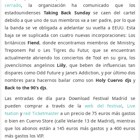
cerrado
, la organización ha comunicado que los
estadounidenses
Taking Back Sunday
se caen del cartel
debido a que uno de sus miembros va a ser padre, por lo que
la banda se ve obligada a adelantar su vuelta a EEUU. Esta
baja se ve suplicada con cuatro nuevas incorporaciones: Los
británicos
Fiend
, donde encontramos miembros de Ministry,
Treponem Pal o Les Tigres du Futur, que se encuentran
actualmente abriendo los conciertos de Tool en su gira, los
jovencísimos angelinos
Liily
, que beben de influencias tan
dispares como Odd Future y Jane’s Addiction, y por último dos
nombres para hacernos bailar como son
Holy Cuervo djs
y
Back to the 90’s djs
.
Las entradas de día para Download Festival Madrid se
pueden comprar a través de la
web del festival
,
Live
Nation
y
red Ticketmaster
a un precio de 75 euros más gastos
o bien en Cuervo Store (calle Velarde 13 de Madrid), mientras
que los abonos están a 145 euros más gastos y a 400 euros
más gastos los VIP.