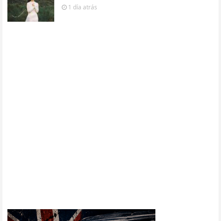
1 día
atrás