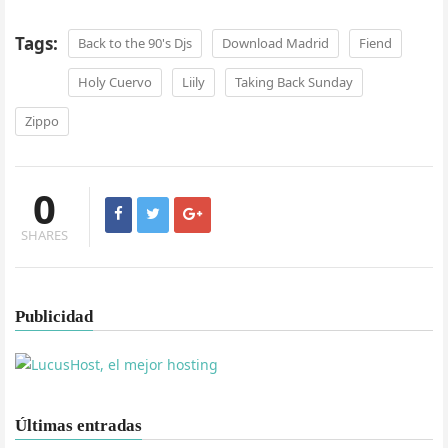
Tags:
Back to the 90's Djs
Download Madrid
Fiend
Holy Cuervo
Liily
Taking Back Sunday
Zippo
0
SHARES
Publicidad
Últimas entradas