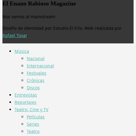
El Enano Rabioso Magazine
Nos vamos al mainstream
Diseño de identidad por Estudio El Frío. Web realizada por
Rafael Tovar
.
Música
Nacional
Internacional
Festivales
Crónicas
Discos
Entrevistas
Reportajes
Teatro, Cine y TV
Películas
Series
Teatro