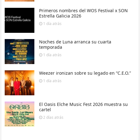
Primeros nombres del WOS Festival x SON
Estrella Galicia 2026
1 día
atrás
Noches de Luna arranca su cuarta
temporada
1 día
atrás
Weezer ironizan sobre su legado en “C.E.O.”
1 día
atrás
El Oasis Elche Music Fest 2026 muestra su
cartel
2 días
atrás