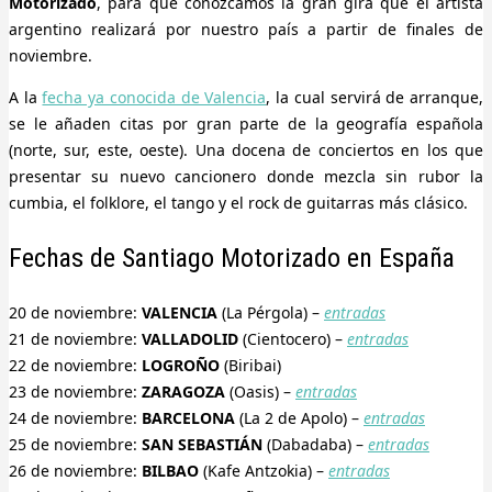
Motorizado
, para que conozcamos la gran gira que el artista
argentino realizará por nuestro país a partir de finales de
noviembre.
A la
fecha ya conocida de Valencia
, la cual servirá de arranque,
se le añaden citas por gran parte de la geografía española
(norte, sur, este, oeste). Una docena de conciertos en los que
presentar su nuevo cancionero donde mezcla sin rubor la
cumbia, el folklore, el tango y el rock de guitarras más clásico.
Fechas de Santiago Motorizado en España
20 de noviembre:
VALENCIA
(La Pérgola) –
entradas
21 de noviembre:
VALLADOLID
(Cientocero) –
entradas
22 de noviembre:
LOGROÑO
(Biribai)
23 de noviembre:
ZARAGOZA
(Oasis) –
entradas
24 de noviembre:
BARCELONA
(La 2 de Apolo) –
entradas
25 de noviembre:
SAN SEBASTIÁN
(Dabadaba) –
entradas
26 de noviembre:
BILBAO
(Kafe Antzokia) –
entradas