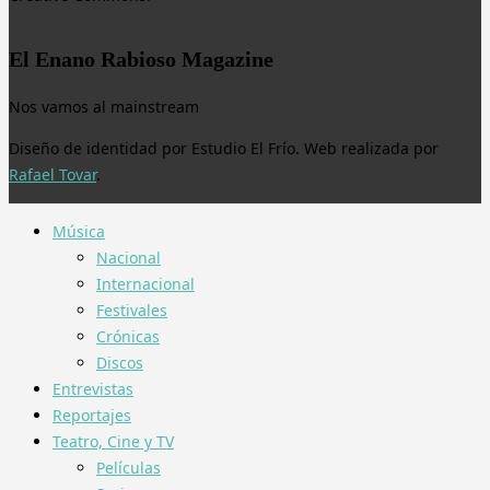
El Enano Rabioso Magazine
Nos vamos al mainstream
Diseño de identidad por Estudio El Frío. Web realizada por
Rafael Tovar
.
Música
Nacional
Internacional
Festivales
Crónicas
Discos
Entrevistas
Reportajes
Teatro, Cine y TV
Películas