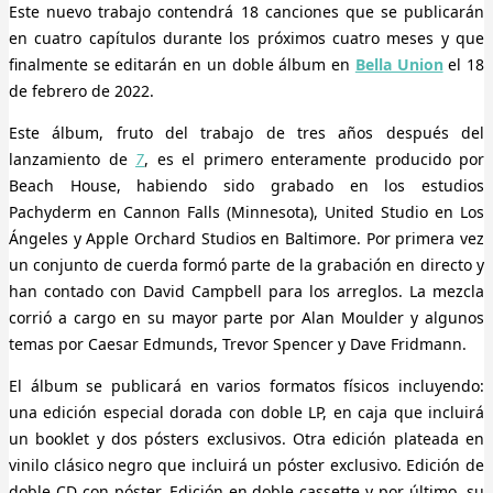
Este nuevo trabajo contendrá 18 canciones que se publicarán
en cuatro capítulos durante los próximos cuatro meses y que
finalmente se editarán en un doble álbum en
Bella Union
el 18
de febrero de 2022.
Este álbum, fruto del trabajo de tres años después del
lanzamiento de
7
, es el primero enteramente producido por
Beach House, habiendo sido grabado en los estudios
Pachyderm en Cannon Falls (Minnesota), United Studio en Los
Ángeles y Apple Orchard Studios en Baltimore. Por primera vez
un conjunto de cuerda formó parte de la grabación en directo y
han contado con David Campbell para los arreglos. La mezcla
corrió a cargo en su mayor parte por Alan Moulder y algunos
temas por Caesar Edmunds, Trevor Spencer y Dave Fridmann.
El álbum se publicará en varios formatos físicos incluyendo:
una edición especial dorada con doble LP, en caja que incluirá
un booklet y dos pósters exclusivos. Otra edición plateada en
vinilo clásico negro que incluirá un póster exclusivo. Edición de
doble CD con póster. Edición en doble cassette y por último, su