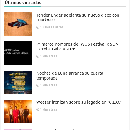
Últimas entradas
Tender Ender adelanta su nuevo disco con
“Darkness”
12 horas
atrás
Primeros nombres del WOS Festival x SON
Estrella Galicia 2026
1 día
atrás
Noches de Luna arranca su cuarta
temporada
1 día
atrás
Weezer ironizan sobre su legado en “C.E.O.”
1 día
atrás