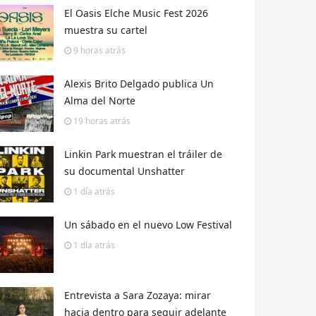
El Oasis Elche Music Fest 2026
muestra su cartel
9 horas
atrás
Alexis Brito Delgado publica Un
Alma del Norte
19 horas
atrás
Linkin Park muestran el tráiler de
su documental Unshatter
1 día
atrás
Un sábado en el nuevo Low Festival
1 día
atrás
Entrevista a Sara Zozaya: mirar
hacia dentro para seguir adelante