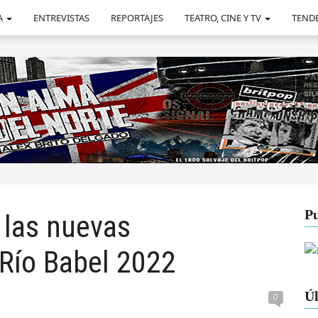
A
ENTREVISTAS
REPORTAJES
TEATRO, CINE Y TV
TEND
Pu
 las nuevas
 Río Babel 2022
Úl
0