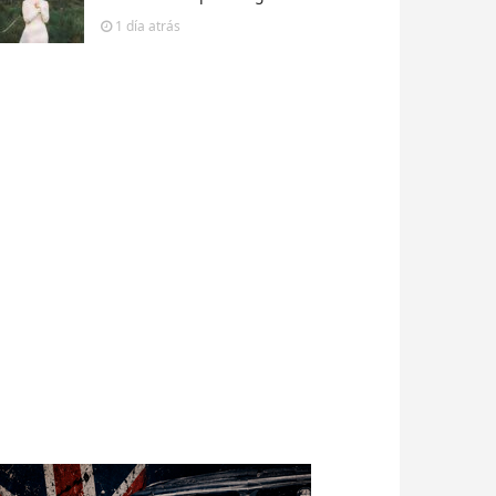
1 día
atrás