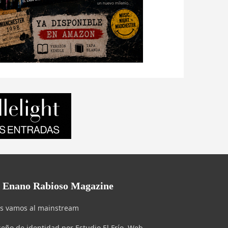
l Enano Rabioso Magazine
s vamos al mainstream
seño de identidad por Estudio El Frío. Web