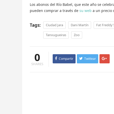
Los abonos del Río Babel, que este año se celebrar
pueden comprar a través de
su web
a un precio 
Tags:
Ciudad Jara
Dani Martín
Fat Freddy'
Tanxugueiras
Zoo
0
Compartir
Twittear
SHARES