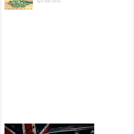
4 días
atrás