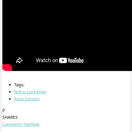
Tags:
Niños Luchando
Raso Estudio
0
SHARES
Compartir
Twittear