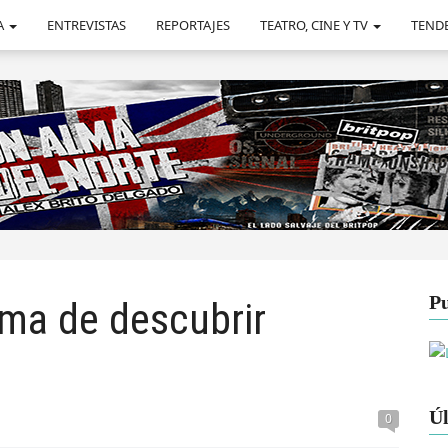
A
ENTREVISTAS
REPORTAJES
TEATRO, CINE Y TV
TEND
Pu
rma de descubrir
Úl
0