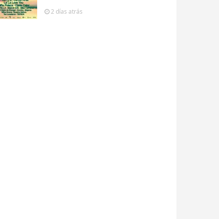
2 días
atrás