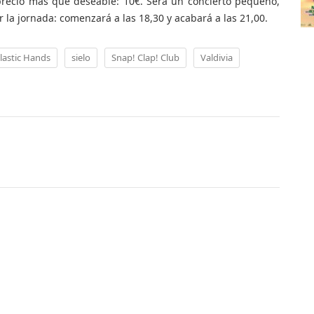
precio más que deseable: 10€. Será un concierto pequeño,
r la jornada: comenzará a las 18,30 y acabará a las 21,00.
lastic Hands
sielo
Snap! Clap! Club
Valdivia