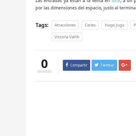
Las entradas ya están a la venta en
dice
, a un 
por las dimensiones del espacio, justo al termina
Tags:
Atracciones
Caries
Hugo Jugo
P
Victoria Varth
0
Compartir
Twittear
SHARES