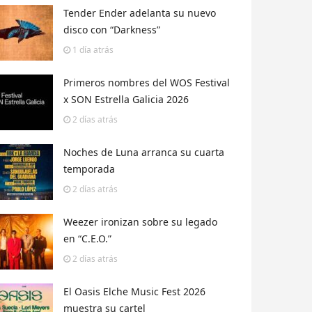
Tender Ender adelanta su nuevo
disco con “Darkness”
1 día
atrás
Primeros nombres del WOS Festival
x SON Estrella Galicia 2026
2 días
atrás
Noches de Luna arranca su cuarta
temporada
2 días
atrás
Weezer ironizan sobre su legado
en “C.E.O.”
2 días
atrás
El Oasis Elche Music Fest 2026
muestra su cartel