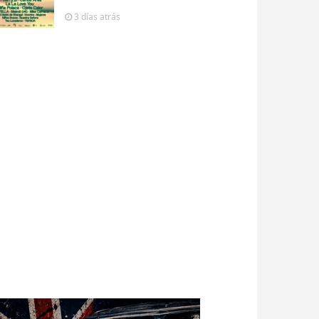
3 días
atrás