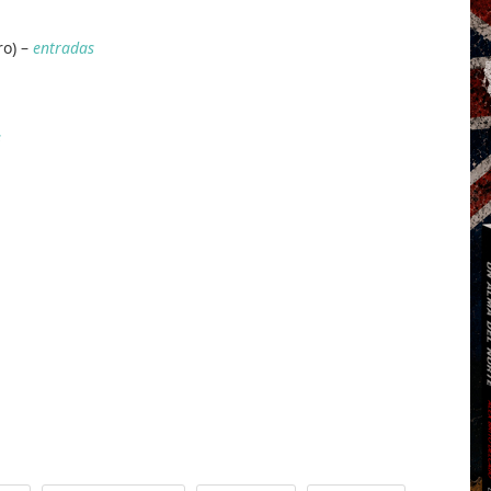
ro) –
entradas
s