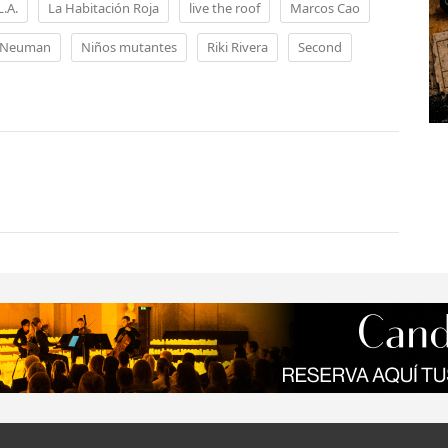
L.A.
La Habitación Roja
live the roof
Marcos Cao
Neuman
Niños mutantes
Riki Rivera
Second