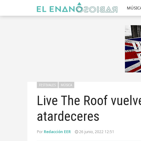
MÚSIC
FESTIVALES
MÚSICA
Live The Roof vuelv
atardeceres
Por
Redacción EER
26 junio, 2022 12:51