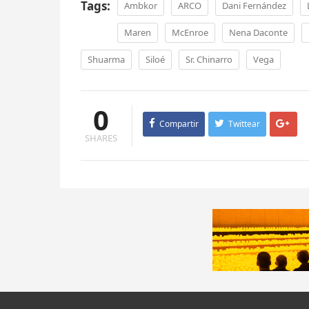
Tags:
Ambkor
ARCO
Dani Fernández
Maren
McEnroe
Nena Daconte
Shuarma
Siloé
Sr. Chinarro
Vega
0
Compartir
Twittear
SHARES