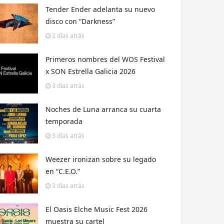
Tender Ender adelanta su nuevo
disco con “Darkness”
2 días
atrás
Primeros nombres del WOS Festival
x SON Estrella Galicia 2026
3 días
atrás
Noches de Luna arranca su cuarta
temporada
3 días
atrás
Weezer ironizan sobre su legado
en “C.E.O.”
3 días
atrás
El Oasis Elche Music Fest 2026
muestra su cartel