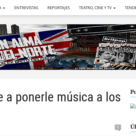
A
ENTREVISTAS
REPORTAJES
TEATRO, CINE Y TV
TEND
Pu
e a ponerle música a los
Úl
0