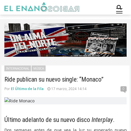
INTERNACIONAL
MÚSICA
Ride publican su nuevo single: “Monaco”
Por
El Último de la Fila
17 marzo, 2024 14:14
0
Último adelanto de su nuevo disco
Interplay
.
Dos semanas antes de que vea la luz su esperado nuevo