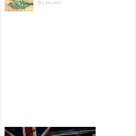
2 días
atrás