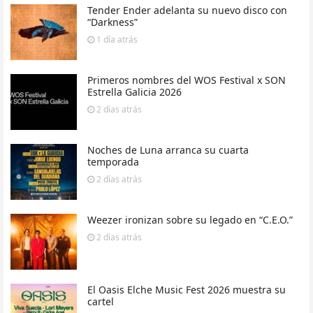
Tender Ender adelanta su nuevo disco con
“Darkness”
1 día
atrás
Primeros nombres del WOS Festival x SON
Estrella Galicia 2026
2 días
atrás
Noches de Luna arranca su cuarta
temporada
2 días
atrás
Weezer ironizan sobre su legado en “C.E.O.”
2 días
atrás
El Oasis Elche Music Fest 2026 muestra su
cartel