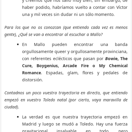
y creemos que nos salió muy bien; sin embargo, de
haber podido, habríamos vuelto a contar con Víctor
una y mil veces sin dudar ni un sólo momento.
Para los que no os conozcan (que entiendo cada vez es menos
gente), ¿Qué se van a encontrar al escuchar a Mallo?
En Mallo pueden encontrar una banda
orgullosamente queer y orgullosamente provinciana,
con referentes eclécticos que pasan por
B
owie, The
Cure, Boygenius, Arcade Fire o My Chemical
Romance
. Espadas, glam, flores y pedales de
distorsión.
Contadnos un poco vuestra trayectoria en directo, que entiendo
empezó en vuestro Toledo natal (por cierto, vaya maravilla de
ciudad)
.
La verdad es que nuestra trayectoria empezó en
Madrid y luego se mudó a Toledo. Hay una fuerza
gravitacional insalvable en todo, pero