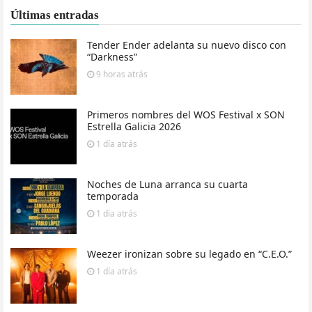
Últimas entradas
Tender Ender adelanta su nuevo disco con
“Darkness”
9 horas
atrás
Primeros nombres del WOS Festival x SON
Estrella Galicia 2026
1 día
atrás
Noches de Luna arranca su cuarta
temporada
1 día
atrás
Weezer ironizan sobre su legado en “C.E.O.”
1 día
atrás