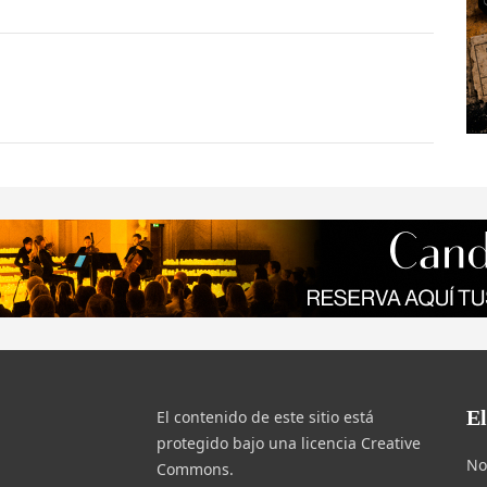
E
El contenido de este sitio está
protegido bajo una licencia Creative
No
Commons.