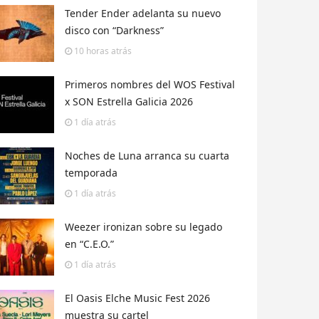
Tender Ender adelanta su nuevo
disco con “Darkness”
10 horas
atrás
Primeros nombres del WOS Festival
x SON Estrella Galicia 2026
1 día
atrás
Noches de Luna arranca su cuarta
temporada
1 día
atrás
Weezer ironizan sobre su legado
en “C.E.O.”
1 día
atrás
El Oasis Elche Music Fest 2026
muestra su cartel