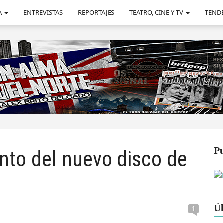
A
ENTREVISTAS
REPORTAJES
TEATRO, CINE Y TV
TEND
Pu
anto del nuevo disco de
Úl
1