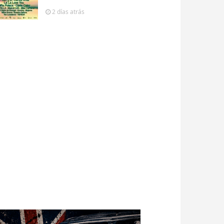
2 días
atrás