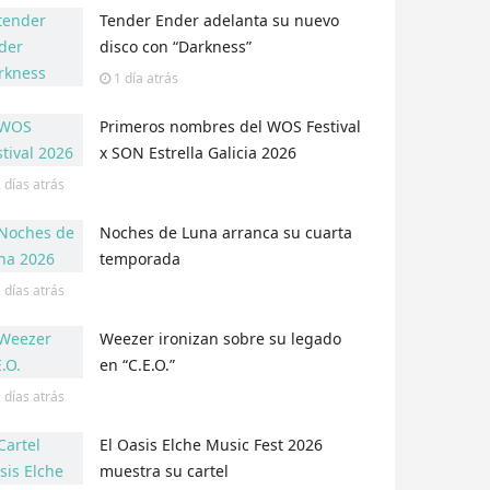
Tender Ender adelanta su nuevo
disco con “Darkness”
1 día
atrás
Primeros nombres del WOS Festival
x SON Estrella Galicia 2026
 días
atrás
Noches de Luna arranca su cuarta
temporada
 días
atrás
Weezer ironizan sobre su legado
en “C.E.O.”
 días
atrás
El Oasis Elche Music Fest 2026
muestra su cartel