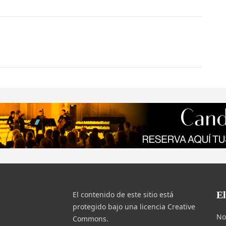
E
El contenido de este sitio está
protegido bajo una licencia Creative
No
Commons.