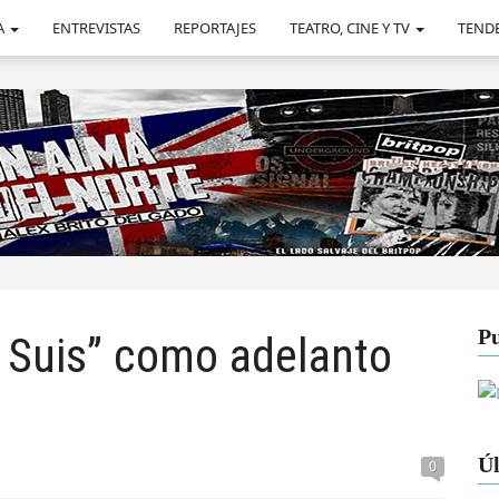
A
ENTREVISTAS
REPORTAJES
TEATRO, CINE Y TV
TEND
Pu
e Suis” como adelanto
Úl
0