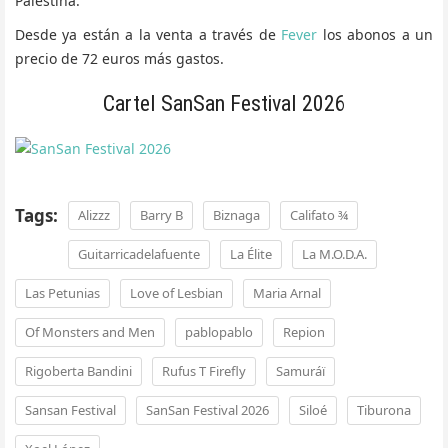
Palestina.
Desde ya están a la venta a través de
Fever
los abonos a un
precio de 72 euros más gastos.
Cartel SanSan Festival 2026
Tags:
Alizzz
Barry B
Biznaga
Califato ¾
Guitarricadelafuente
La Élite
La M.O.D.A.
Las Petunias
Love of Lesbian
Maria Arnal
Of Monsters and Men
pablopablo
Repion
Rigoberta Bandini
Rufus T Firefly
Samuráï
Sansan Festival
SanSan Festival 2026
Siloé
Tiburona