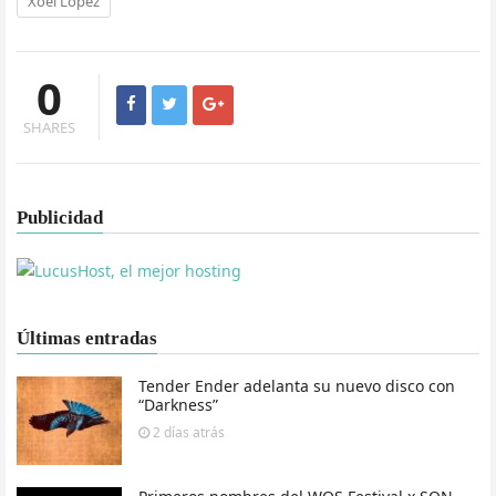
Xoel López
0
SHARES
Publicidad
Últimas entradas
Tender Ender adelanta su nuevo disco con
“Darkness”
2 días
atrás