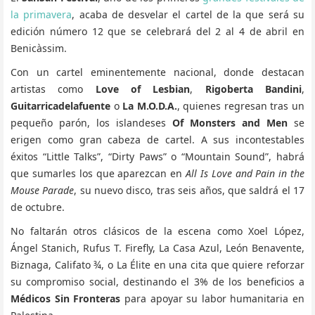
la primavera
, acaba de desvelar el cartel de la que será su
edición número 12 que se celebrará del 2 al 4 de abril en
Benicàssim.
Con un cartel eminentemente nacional, donde destacan
artistas como
Love of Lesbian
,
Rigoberta Bandini
,
Guitarricadelafuente
o
La M.O.D.A.
, quienes regresan tras un
pequeño parón, los islandeses
Of Monsters and Men
se
erigen como gran cabeza de cartel. A sus incontestables
éxitos “Little Talks”, “Dirty Paws” o “Mountain Sound”, habrá
que sumarles los que aparezcan en
All Is Love and Pain in the
Mouse Parade
, su nuevo disco, tras seis años, que saldrá el 17
de octubre.
No faltarán otros clásicos de la escena como Xoel López,
Ángel Stanich, Rufus T. Firefly, La Casa Azul, León Benavente,
Biznaga, Califato ¾, o La Élite en una cita que quiere reforzar
su compromiso social, destinando el 3% de los beneficios a
Médicos Sin Fronteras
para apoyar su labor humanitaria en