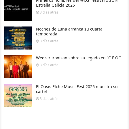
Primeros nombres del WOS Festival x SON
Estrella Galicia 2026
3 días
atrás
Noches de Luna arranca su cuarta
temporada
3 días
atrás
Weezer ironizan sobre su legado en “C.E.O.”
3 días
atrás
El Oasis Elche Music Fest 2026 muestra su
cartel
3 días
atrás