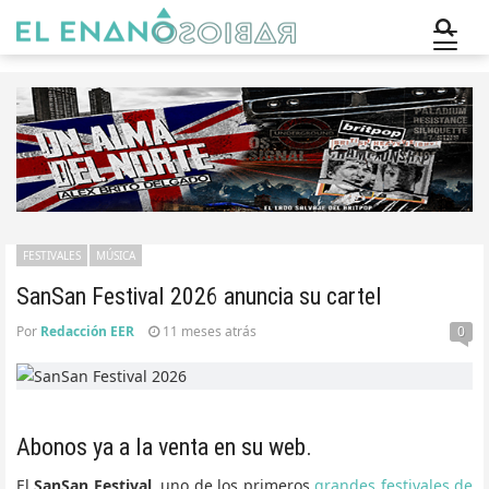
FESTIVALES
MÚSICA
SanSan Festival 2026 anuncia su cartel
Por
Redacción EER
11 meses
atrás
0
Abonos ya a la venta en su web.
El
SanSan Festival
, uno de los primeros
grandes festivales de