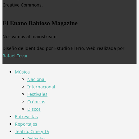
Creative Commons.
El Enano Rabioso Magazine
Nos vamos al mainstream
Diseño de identidad por Estudio El Frío. Web realizada por
Rafael Tovar
.
Música
Nacional
Internacional
Festivales
Crónicas
Discos
Entrevistas
Reportajes
Teatro, Cine y TV
Películas