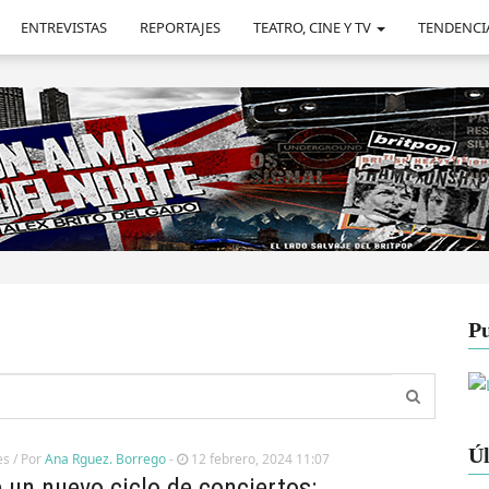
ENTREVISTAS
REPORTAJES
TEATRO, CINE Y TV
TENDENCI
Pu
Úl
es
/ Por
Ana Rguez. Borrego
-
12 febrero, 2024 11:07
 un nuevo ciclo de conciertos: