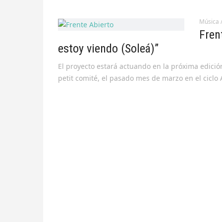
Música
Fren
estoy viendo (Soleá)”
El proyecto estará actuando en la próxima edició
petit comité, el pasado mes de marzo en el ciclo