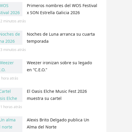
Primeros nombres del WOS Festival
x SON Estrella Galicia 2026
32 minutos
atrás
Noches de Luna arranca su cuarta
temporada
53 minutos
atrás
Weezer ironizan sobre su legado
en “C.E.O.”
 hora
atrás
El Oasis Elche Music Fest 2026
muestra su cartel
11 horas
atrás
Alexis Brito Delgado publica Un
Alma del Norte