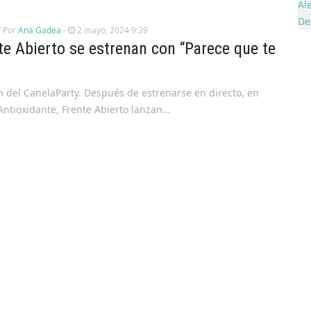
/ Por
Ana Gadea
-
2 mayo, 2024 9:39
te Abierto se estrenan con “Parece que te
n del CanelaParty. Después de estrenarse en directo, en
 Antioxidante, Frente Abierto lanzan…