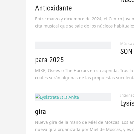
Antioxidante
Entre marzo y diciembre de 2024, el Centro Juven
cita musical que se sale de los núcleos habitual
Música
SON 
para 2025
MIKE, Osees o The Horrors en su agenda. Tras la 
cuáles serán algunas de las propuestas suculen
Internac
Lysi
gira
Nueva gira de la mano de Miel de Moscas. Los a
nueva gira organizada por Miel de Moscas, y es