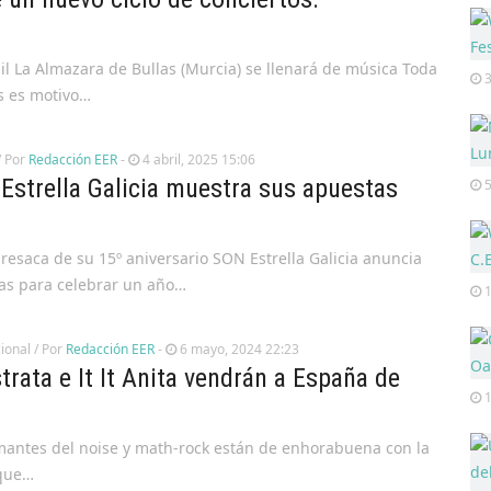
il La Almazara de Bullas (Murcia) se llenará de música Toda
es es motivo…
/ Por
Redacción EER
-
4 abril, 2025 15:06
Estrella Galicia muestra sus apuestas
resaca de su 15º aniversario SON Estrella Galicia anuncia
tas para celebrar un año…
1
ional
/ Por
Redacción EER
-
6 mayo, 2024 22:23
strata e It It Anita vendrán a España de
mantes del noise y math-rock están de enhorabuena con la
 que…