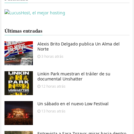
Últimas entradas
Alexis Brito Delgado publica Un Alma del
Norte
3 horas
atrás
Linkin Park muestran el tráiler de su
documental Unshatter
12 horas
atrás
Un sábado en el nuevo Low Festival
13 horas
atrás
Entrevista a Sara Zozaya: mirar hacia dentro