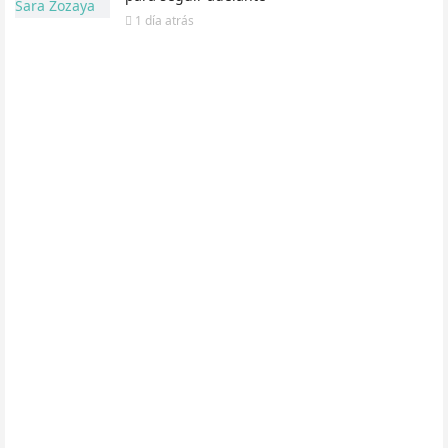
1 día
atrás