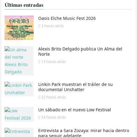
Últimas entradas
Oasis Elche Music Fest 2026
3 horas
atrás
Alexis Brito Delgado publica Un Alma del
Norte
13 horas
atrás
Linkin Park muestran el tráiler de su
documental Unshatter
22 horas
atrás
Un sábado en el nuevo Low Festival
24 horas
atrás
Entrevista a Sara Zozaya: mirar hacia dentro
para seguir adelante