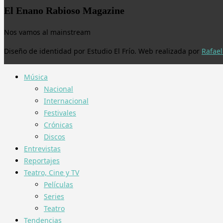
El Enano Rabioso Magazine
Nos vamos al mainstream
Diseño de identidad por Estudio El Frío. Web realizada por
Rafael
Música
Nacional
Internacional
Festivales
Crónicas
Discos
Entrevistas
Reportajes
Teatro, Cine y TV
Películas
Series
Teatro
Tendencias