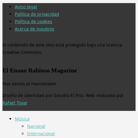
Aviso legal
Política de privacidad
Política de cookies
Acerca de nosotros
El contenido de este sitio está protegido bajo una licencia
Creative Commons.
El Enano Rabioso Magazine
Nos vamos al mainstream
Diseño de identidad por Estudio El Frío. Web realizada por
Rafael Tovar
.
Música
Nacional
Internacional