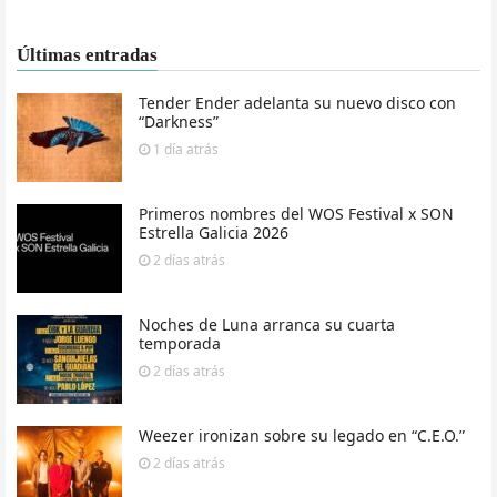
Últimas entradas
Tender Ender adelanta su nuevo disco con
“Darkness”
1 día
atrás
Primeros nombres del WOS Festival x SON
Estrella Galicia 2026
2 días
atrás
Noches de Luna arranca su cuarta
temporada
2 días
atrás
Weezer ironizan sobre su legado en “C.E.O.”
2 días
atrás