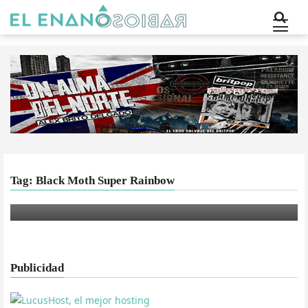
MÚSICA
Fun Fun Fun Fest 2012 traerá el regreso de
Tag: Black Moth Super Rainbow
Run-D.M.C.
Publicidad