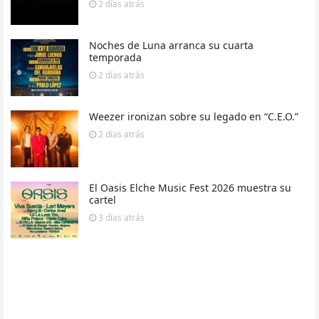
2 días
atrás
Noches de Luna arranca su cuarta
temporada
2 días
atrás
Weezer ironizan sobre su legado en “C.E.O.”
2 días
atrás
El Oasis Elche Music Fest 2026 muestra su
cartel
3 días
atrás