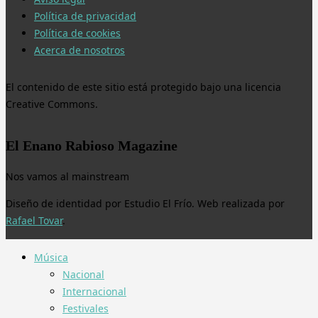
Política de privacidad
Política de cookies
Acerca de nosotros
El contenido de este sitio está protegido bajo una licencia
Creative Commons.
El Enano Rabioso Magazine
Nos vamos al mainstream
Diseño de identidad por Estudio El Frío. Web realizada por
Rafael Tovar
.
Música
Nacional
Internacional
Festivales