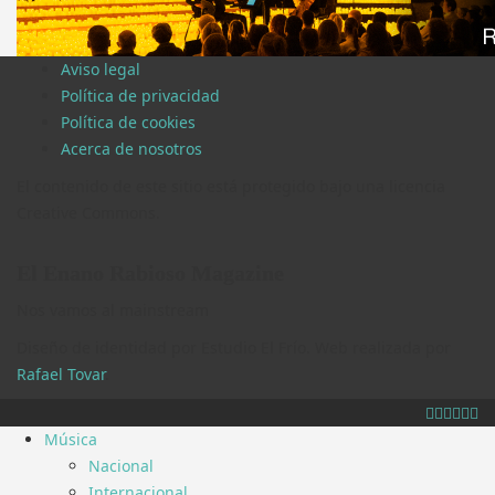
Aviso legal
Política de privacidad
Política de cookies
Acerca de nosotros
El contenido de este sitio está protegido bajo una licencia
Creative Commons.
El Enano Rabioso Magazine
Nos vamos al mainstream
Diseño de identidad por Estudio El Frío. Web realizada por
Rafael Tovar
.
Música
Nacional
Internacional