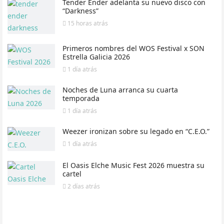
Tender Ender adelanta su nuevo disco con
“Darkness”
15 horas
atrás
Primeros nombres del WOS Festival x SON
Estrella Galicia 2026
1 día
atrás
Noches de Luna arranca su cuarta
temporada
1 día
atrás
Weezer ironizan sobre su legado en “C.E.O.”
1 día
atrás
El Oasis Elche Music Fest 2026 muestra su
cartel
2 días
atrás