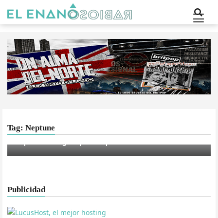
Tag: Neptune
INTERNACIONAL
Neptune de gira por España
Publicidad