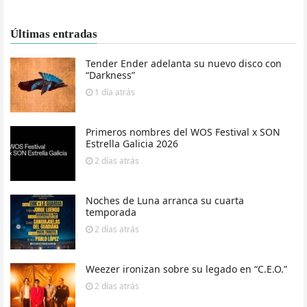
Últimas entradas
Tender Ender adelanta su nuevo disco con
“Darkness”
1 día
atrás
Primeros nombres del WOS Festival x SON
Estrella Galicia 2026
2 días
atrás
Noches de Luna arranca su cuarta
temporada
2 días
atrás
Weezer ironizan sobre su legado en “C.E.O.”
2 días
atrás