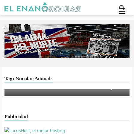
Tag: Nucular Aminals
MÚSICA
Nucular Aminals confirman fechas en España
Publicidad