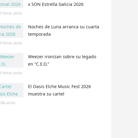
x SON Estrella Galicia 2026
2 horas
atrás
Noches de Luna arranca su cuarta
temporada
3 horas
atrás
Weezer ironizan sobre su legado
en “C.E.O.”
3 horas
atrás
El Oasis Elche Music Fest 2026
muestra su cartel
 día
atrás