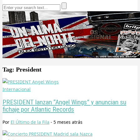
Tag: President
Internacional
PRESIDENT lanzan “Angel Wings” y anuncian su
fichaje por Atlantic Records
Por
El Último de la Fila
-
5 meses
atrás