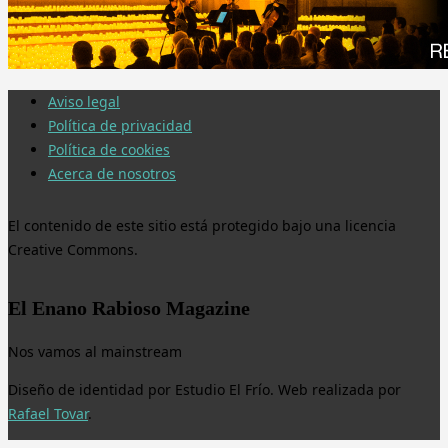
Aviso legal
Política de privacidad
Política de cookies
Acerca de nosotros
El contenido de este sitio está protegido bajo una licencia
Creative Commons.
El Enano Rabioso Magazine
Nos vamos al mainstream
Diseño de identidad por Estudio El Frío. Web realizada por
Rafael Tovar
.