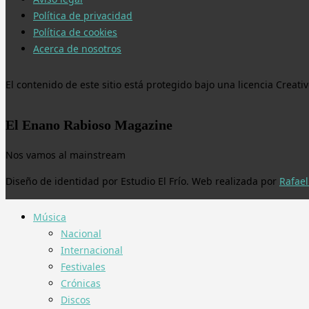
Política de privacidad
Política de cookies
Acerca de nosotros
El contenido de este sitio está protegido bajo una licencia Crea
El Enano Rabioso Magazine
Nos vamos al mainstream
Diseño de identidad por Estudio El Frío. Web realizada por
Rafael
Música
Nacional
Internacional
Festivales
Crónicas
Discos