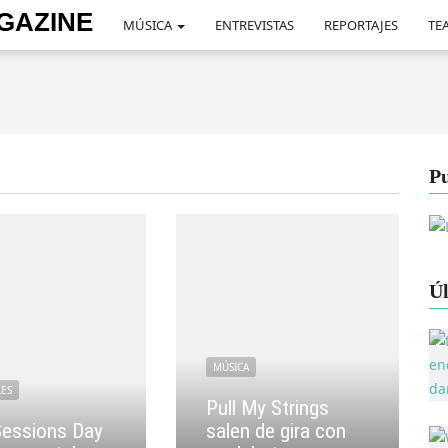
MÚSICA
ENTREVISTAS
REPORTAJES
TEA
Pu
Úl
MÚSICA
LES
Pull My Strings
Sessions Day
salen de gira con