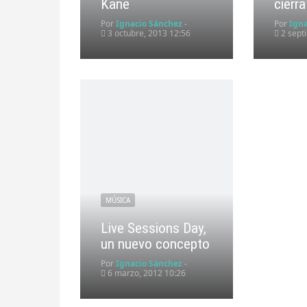
Kane
cierra
Por
Ignacio Sánchez
-
Por
Ign
3 octubre, 2013 12:56
2 sept
MÚSICA
Live Sessions Day,
un nuevo concepto
Por
Ignacio Sánchez
-
6 marzo, 2012 10:26