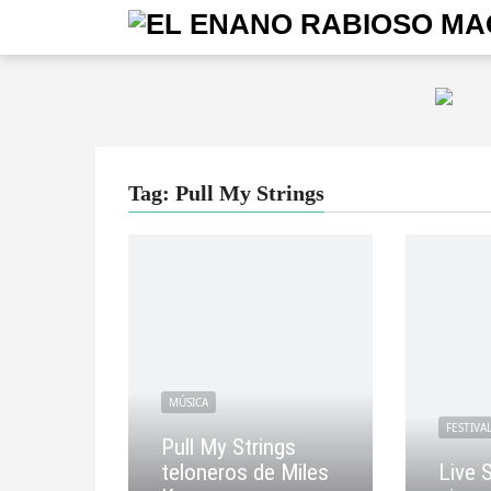
Tag: Pull My Strings
MÚSICA
FESTIVA
Pull My Strings
teloneros de Miles
Live 