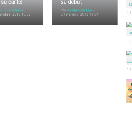
 su cartel
su debut
acio Sánchez
-
Por
Redacción EER
-
3
iembre, 2013 10:58
19 enero, 2013 19:04
3
3