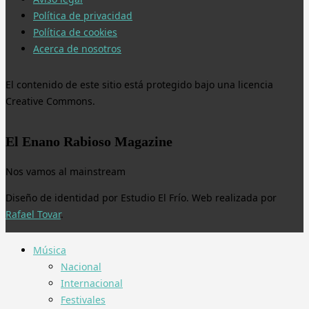
Política de privacidad
Política de cookies
Acerca de nosotros
El contenido de este sitio está protegido bajo una licencia
Creative Commons.
El Enano Rabioso Magazine
Nos vamos al mainstream
Diseño de identidad por Estudio El Frío. Web realizada por
Rafael Tovar
.
Música
Nacional
Internacional
Festivales