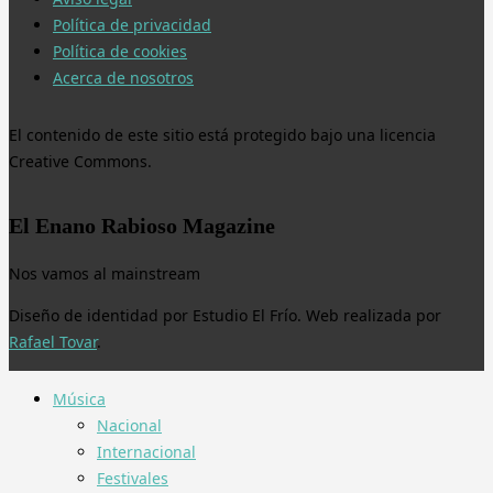
Política de privacidad
Política de cookies
Acerca de nosotros
El contenido de este sitio está protegido bajo una licencia
Creative Commons.
El Enano Rabioso Magazine
Nos vamos al mainstream
Diseño de identidad por Estudio El Frío. Web realizada por
Rafael Tovar
.
Música
Nacional
Internacional
Festivales